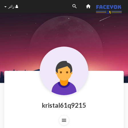
زائر
kristal61q9215