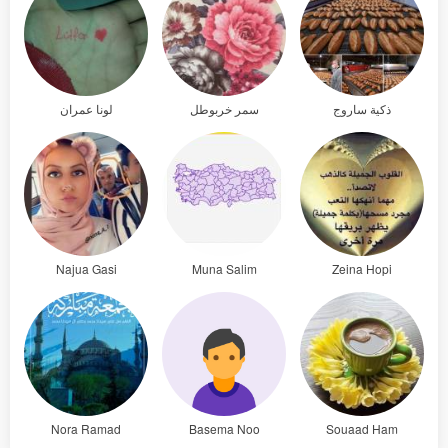
ذكية ساروج
سمر خربوطل
لونا عمران
Najua Gasi
Muna Salim
Zeina Hopi
Nora Ramad
Basema Noo
Souaad Ham